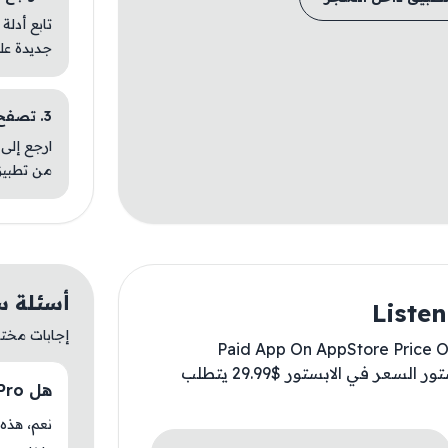
تابع أدلة
جديدة عل
3. تصفح تطبيقات مشابهة
ارجع إلى 
من تطبيق
أسئلة سريعة ع
إجابات مختصر
Paid App On AppStore Price On
Available For Free ✅ تطبيق مدفوع في الابستور السعر في الابستور $29.99 يتطلب
هل ListenBookPro متوفر حاليًا في AM Store؟