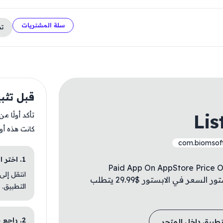
سلة المشتريات
ت
قبل تثبيت ookPro
Li
تأكد أولًا م
كانت هذه أو
com.biomsoft
1. اختر الباقة المناسبة
Paid App On AppStore Price On
انتقل إلى
Available For Free ✅ تطبيق مدفوع في الابستور السعر في الابستور $29.99 يتطلب
التطبيق.
2. راجع خطوات التثبيت
تطبيق داخل المتجر