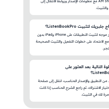
داخل AM Store مع معلومات الإصدار وروابط الانتقال إلى
والتثبيت.
بريك لتثبيت ListenBookPro؟
لا، المتجر موجه لتثبيت التطبيقات على iPhone وiPad بدون
ع الاعتماد على خطوات التفعيل والتثبيت الصحيحة
جر.
ة التالية بعد العثور على
Listen؟
د من التطبيق والإصدار المناسب، انتقل إلى صفحة
اختيار الاشتراك، ثم راجع الشرح المناسب إذا كانت
رة لك في التثبيت.