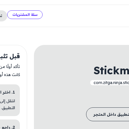
سلة المشتريات
ت
قبل تثبيت  Legends
Stick
تأكد أولًا م
كانت هذه أو
com.zitga.ninja.st
1. اختر الباقة المناسبة
انتقل إلى
التطبيق.
تطبيق داخل المتجر
2. راجع خطوات التثبيت