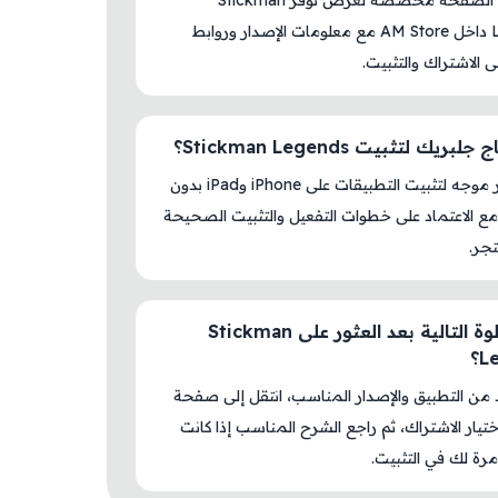
نعم، هذه الصفحة مخصصة لعرض توفر Stickman
Legends داخل AM Store مع معلومات الإصدار وروابط
لى الاشتراك والتثبيت.
ريك لتثبيت Stickman Legends؟
لا، المتجر موجه لتثبيت التطبيقات على iPhone وiPad بدون
ع الاعتماد على خطوات التفعيل والتثبيت الصحيحة
جر.
ما الخطوة التالية بعد العثور على Stickman
؟
د من التطبيق والإصدار المناسب، انتقل إلى صفحة
اختيار الاشتراك، ثم راجع الشرح المناسب إذا كانت
رة لك في التثبيت.