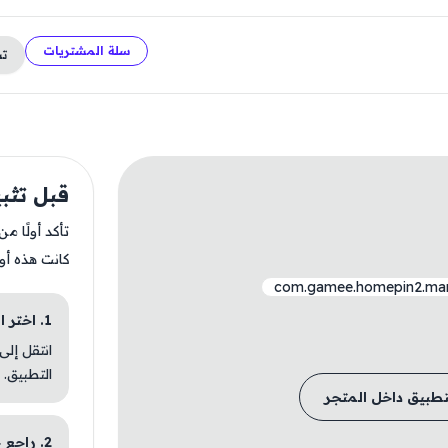
سلة المشتريات
ت
قبل تثبيت in 2
تأكد أولًا م
كانت هذه أو
com.gamee.homepin2.ma
1. اختر الباقة المناسبة
انتقل إلى
التطبيق.
تطبيق داخل المتجر
2. راجع خطوات التثبيت