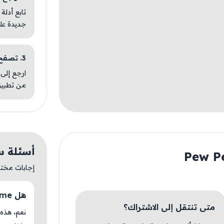
تابع أدلة
جديدة عل
3. تصفح تطبيقات مشابهة
ارجع إلى 
من تطبيق
أسئلة سريعة ع
إجابات مختصر
هل Pew Pew Slime متوفر حاليًا في AM Store؟
متى تنتقل إلى الاشتراك؟