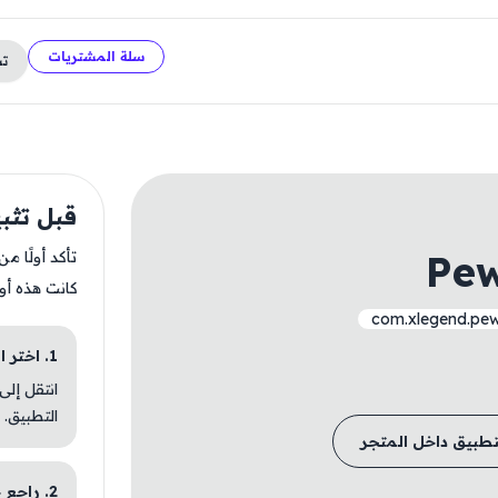
سلة المشتريات
ت
قبل تثبيت  Slime
Pew
تأكد أولًا م
كانت هذه أو
com.xlegend.pew
1. اختر الباقة المناسبة
انتقل إلى
التطبيق.
تطبيق داخل المتجر
2. راجع خطوات التثبيت