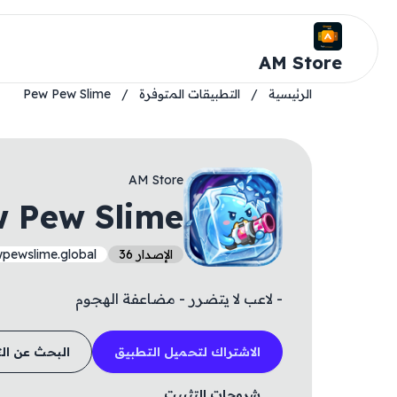
AM Store
الرئيسية
/
التطبيقات المتوفرة
/
Pew Pew Slime
AM Store
 Pew Slime
الإصدار 36
pewslime.global
- لاعب لا يتضرر - مضاعفة الهجوم
الاشتراك لتحميل التطبيق
البحث عن ال
شروحات التثبيت