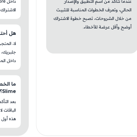
عندما تتأكد من اسم التطبيق والإصدار
الحالي، وتعرف الخطوات المناسبة للتثبيت
الاشتراك 
من خلال الشروحات، تصبح خطوة الاشتراك
أوضح وأقل عرضة للأخطاء.
هل أحتاج جل
جلبريك، م
داخل المت
Slime؟
بعد التأك
الباقات ل
هذه أول م