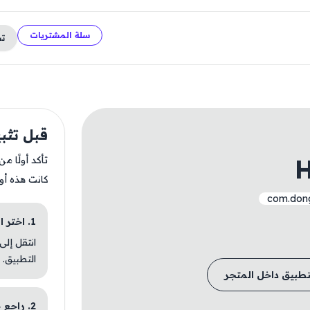
سلة المشتريات
ت
قبل تثبيت riors
H
تأكد أولًا م
كانت هذه أو
com.dong
1. اختر الباقة المناسبة
انتقل إلى
التطبيق.
تطبيق داخل المتجر
2. راجع خطوات التثبيت