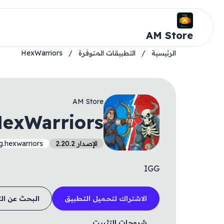
AM Store
الرئيسية
/
التطبيقات المتوفرة
/
HexWarriors
AM Store
exWarriors
الإصدار 2.20.2
.hexwarriors
IGG
الاشتراك لتحميل التطبيق
البحث عن ال
شروحات التثبيت