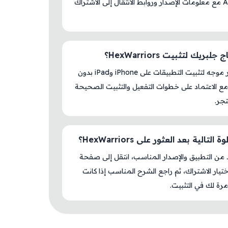
AM Store مع معلومات الإصدار وروابط الانتقال إلى الاشتراك
لبريك لتثبيت HexWarriors؟
لا، المتجر موجه لتثبيت التطبيقات على iPhone وiPad بدون
ع الاعتماد على خطوات التفعيل والتثبيت الصحيحة
جر.
التالية بعد العثور على HexWarriors؟
د من التطبيق والإصدار المناسب، انتقل إلى صفحة
اختيار الاشتراك، ثم راجع الشرح المناسب إذا كانت
رة لك في التثبيت.