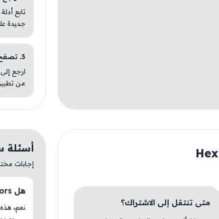
تابع أدلة
جديدة عل
3. تصفح تطبيقات مشابهة
ارجع إلى 
من تطبيق
أسئلة سريعة 
إجابات مختصر
هل HexWarriors متوفر حاليًا في AM Store؟
متى تنتقل إلى الاشتراك؟