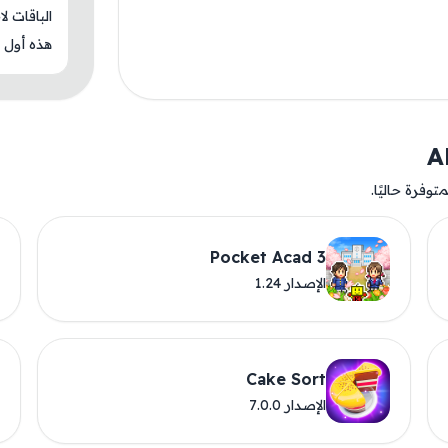
الباقات ل
هذه أول م
وفرة حاليًا.
Pocket Acad 3
الإصدار 1.24
Cake Sort
الإصدار 7.0.0