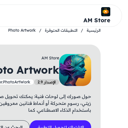
AM Store
الرئيسية
/
التطبيقات المتوفرة
/
Photo Artwork
AM Store
oto Artwork
الإصدار 2.9
or.PhotoArtWork
حول صورك إلى لوحات فنية: يمكنك تحويل ص
زيتي، رسوم متحركة أو أنماط فنانين معروفين
باستخدام الذكاء الاصطناعي. كما
الاشتراك لتحميل التطبيق
البحث عن ال