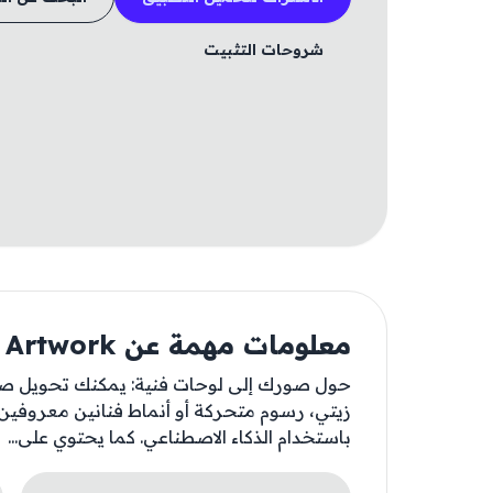
شروحات التثبيت
معلومات مهمة عن Photo Artwork
حول صورك إلى لوحات فنية: يمكنك تحويل ص
زيتي، رسوم متحركة أو أنماط فنانين معروفين
باستخدام الذكاء الاصطناعي. كما يحتوي على...