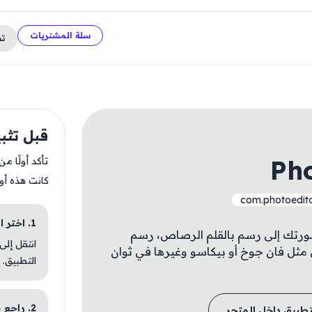
سلة المشتريات
ت
قبل تثبيت rtwork
Ph
تأكد أولًا م
كانت هذه أو
com.photoedit
1. اختر الباقة المناسبة
ورتك إلى رسم بالقلم الرصاص، رسم
انتقل إلى
 مثل فان جوخ أو بيكاسو وغيرها في ثوان
التطبيق.
2. راجع خطوات التثبيت
تطبيق داخل المتجر