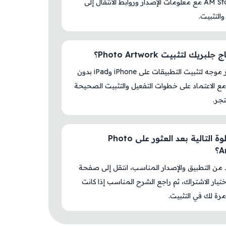
داخل AM Store مع معلومات الإصدار وروابط الانتقال إلى
والتثبيت.
بريك لتثبيت Photo Artwork؟
لا، المتجر موجه لتثبيت التطبيقات على iPhone وiPad بدون
ع الاعتماد على خطوات التفعيل والتثبيت الصحيحة
جر.
ما الخطوة التالية بعد العثور على Photo
؟
د من التطبيق والإصدار المناسب، انتقل إلى صفحة
اختيار الاشتراك، ثم راجع الشرح المناسب إذا كانت
رة لك في التثبيت.