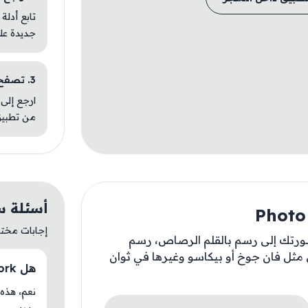
تابع أدلة
جديدة عل
3. تصفح تطبيقات مشابهة
ارجع إلى 
من تطبيق
أسئلة سريعة ع
إجابات مختصر
ورتك إلى رسم بالقلم الرصاص، رسم
 مثل فان جوخ أو بيكاسو وغيرها في ثوان
هل Photo Artwork متوفر حاليًا في AM Store؟