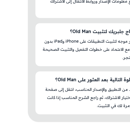
S مع معلومات الإصدار وروابط الانتقال إلى الاشتراك
جلبريك لتثبيت Old Man؟
لا، المتجر موجه لتثبيت التطبيقات على iPhone وiPad بدون
ع الاعتماد على خطوات التفعيل والتثبيت الصحيحة
جر.
التالية بعد العثور على Old Man؟
د من التطبيق والإصدار المناسب، انتقل إلى صفحة
اختيار الاشتراك، ثم راجع الشرح المناسب إذا كانت
رة لك في التثبيت.