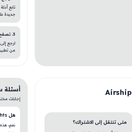
تابع أدلة
جديدة عل
3. تصفح تطبيقات مشابهة
ارجع إلى 
من تطبيق
أسئلة سريعة ع
إجابات مختصر
هل Airship Knights متوفر حاليًا في AM Store؟
متى تنتقل إلى الاشتراك؟