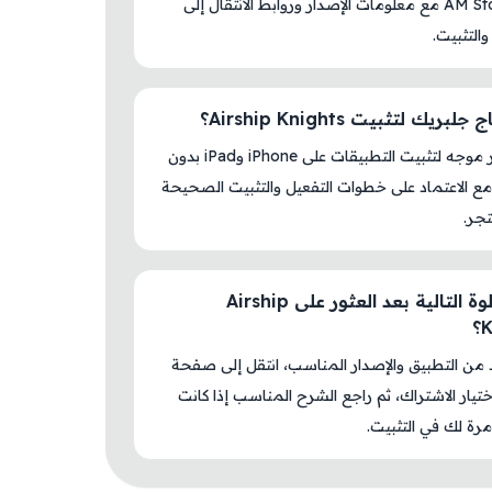
داخل AM Store مع معلومات الإصدار وروابط الانتقال إلى
والتثبيت.
بريك لتثبيت Airship Knights؟
لا، المتجر موجه لتثبيت التطبيقات على iPhone وiPad بدون
ع الاعتماد على خطوات التفعيل والتثبيت الصحيحة
جر.
ما الخطوة التالية بعد العثور على Airship
؟
د من التطبيق والإصدار المناسب، انتقل إلى صفحة
اختيار الاشتراك، ثم راجع الشرح المناسب إذا كانت
رة لك في التثبيت.