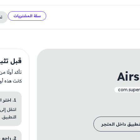
سلة المشتريات
ت
قبل تثبيت Knights
Air
تأكد أولًا م
كانت هذه أو
com.superp
1. اختر الباقة المناسبة
انتقل إلى
التطبيق.
تطبيق داخل المتجر
2. راجع خطوات التثبيت