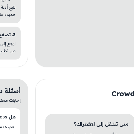
تابع أدلة
جديدة عل
3. تصفح تطبيقات مشابهة
ارجع إلى 
من تطبيق
أسئلة سريعة ع
إجابات مختصر
هل Crowd Express متوفر حاليًا في AM Store؟
متى تنتقل إلى الاشتراك؟