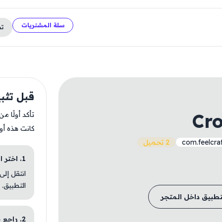
سلة المشتريات
ت
قبل تثبيت xpress
Cr
تأكد أولًا م
كانت هذه أو
com.feelcra
2 تحميل
1. اختر الباقة المناسبة
انتقل إلى
التطبيق.
تطبيق داخل المتجر
2. راجع خطوات التثبيت