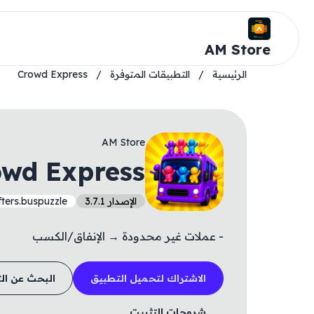
AM Store
الرئيسية
/
التطبيقات المتوفرة
/
Crowd Express
AM Store
owd Express
الإصدار 3.7.1
fters.buspuzzle
- عملات غير محدودة → الإنفاق/الكسب
الاشتراك لتحميل التطبيق
البحث عن ال
شروحات التثبيت