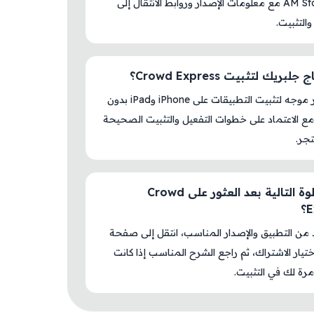
داخل AM Store مع معلومات الإصدار وروابط الانتقال إلى
والتثبيت.
بريك لتثبيت Crowd Express؟
لا، المتجر موجه لتثبيت التطبيقات على iPhone وiPad بدون
ع الاعتماد على خطوات التفعيل والتثبيت الصحيحة
جر.
ما الخطوة التالية بعد العثور على Crowd
؟
د من التطبيق والإصدار المناسب، انتقل إلى صفحة
اختيار الاشتراك، ثم راجع الشرح المناسب إذا كانت
رة لك في التثبيت.