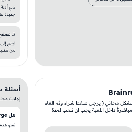
تابع أدلة
جديدة عل
3. تصفح تطبيقات مشابهة
ارجع إلى 
من تطبيق
أسئلة سريعة ع
إجابات مختصر
 بشكل مجاني ( يرجى ضغط شراء وثم الغاء
مباشرةً داخل اللعبة يجب ان تلعب لمدة
هل Brainrot Merge متوفر حاليًا في AM Store؟