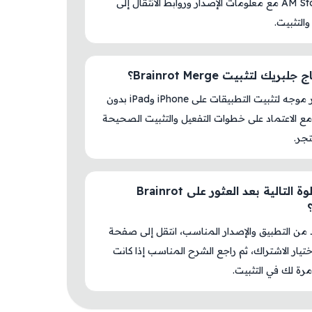
داخل AM Store مع معلومات الإصدار وروابط الانتقال إلى
والتثبيت.
بريك لتثبيت Brainrot Merge؟
لا، المتجر موجه لتثبيت التطبيقات على iPhone وiPad بدون
ع الاعتماد على خطوات التفعيل والتثبيت الصحيحة
جر.
ما الخطوة التالية بعد العثور على Brainrot
د من التطبيق والإصدار المناسب، انتقل إلى صفحة
اختيار الاشتراك، ثم راجع الشرح المناسب إذا كانت
رة لك في التثبيت.