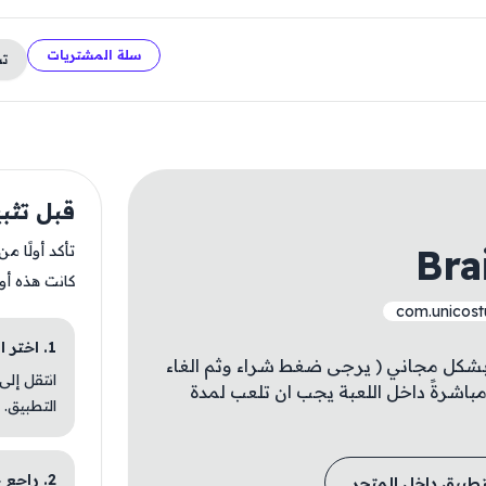
سلة المشتريات
ت
قبل تثبيت t Merge
Bra
تأكد أولًا م
كانت هذه أو
com.unicost
1. اختر الباقة المناسبة
 بشكل مجاني ( يرجى ضغط شراء وثم الغاء
انتقل إلى
مباشرةً داخل اللعبة يجب ان تلعب لمدة
التطبيق.
2. راجع خطوات التثبيت
تطبيق داخل المتجر